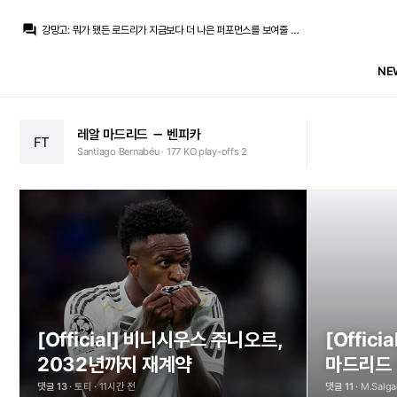
나쁜아이형님
:
누굴 더 좋아할려나..
question_answer
강망고
:
뭐가 됐든 로드리가 지금보다 더 나은 퍼포먼스를 보여줄 확률이 적다고 느끼니깐 페레즈가 패싱한거라고 생각해요.
초금아
:
어려운 문제가 되었어요 둘다 못잃을거같은데
라그
:
그거 2개가 완전히 다른 얘긴데
NE
나쁜아이형님
:
음 비 중에 한명 내쳐야 한다면 페레즈는 누굴 내칠까요
라그
:
본인이 마스탄 옹호하면서 스태프들도 밀어주는데 여기 있는 사람들이 일개 팬이라 모른다고 무시하시진 않으셨잖아요
La Decimoquinta
:
아까도 이야기했지만 그보다 더 좋은 검증되고 많은 표본을 통해 증명된 선수는 돈주고 못산다는게 문제고
챔스3연패
:
흐엇!!!!
새해 복 많이 받
flag
레알 마드리드
－
벤피카
FT
La Decimoquinta
:
한시즌 표본이라고 하시지만 애초에 그건 디오망데 경력자체가 짧은탓인게 가장 크잖아요
레알매니아 후원
flag
Santiago Bernabéu · 177
KO play-offs 2
챔스3연패
:
페-비 관계가..
최근에 작성
나쁜아이형님
:
누굴 더 좋아할려나..
[Official]
비니시우스
주니오르,
[Officia
2032년까지
재계약
마드리드
댓글 13
· 토티 · 11시간 전
댓글 11
· M.Salg