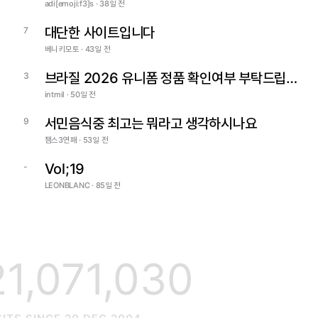
adi[emoji:f3]s · 38일 전
대단한 사이트입니다
7
베니키모토 · 43일 전
브라질 2026 유니폼 정품 확인여부 부탁드립니다
3
intmil · 50일 전
서민음식중 최고는 뭐라고 생각하시나요
9
챔스3연패 · 53일 전
Vol;19
-
LEONBLANC · 85일 전
21,071,030