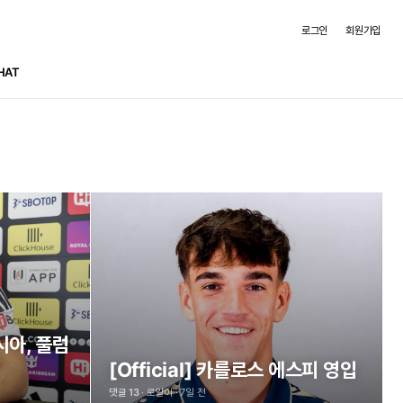
로그인
회원가입
HAT
시아,
풀럼
[Official]
카를로스
에스피
영입
댓글 13
· 로얄이 · 7일 전