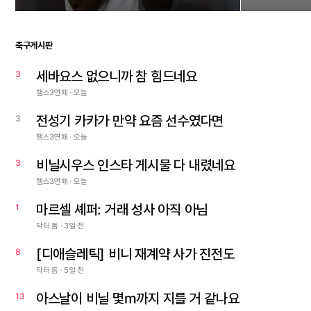
축구게시판
세바요스 없으니까 참 힘드네요
3
챔스3연패 · 오늘
전성기 카카가 만약 요즘 선수였다면
3
챔스3연패 · 오늘
비닐시우스 인스타 게시물 다 내렸네요
3
챔스3연패 · 오늘
마르셀 셰퍼: 거래 성사 아직 아님
1
닥터 둠 · 3일 전
[디애슬레틱] 비니 재계약 사가 진전도
8
닥터 둠 · 5일 전
아스날이 비닐 몇m까지 지를 거 같나요
13