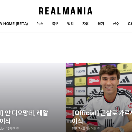
REALMANIA
W HOME (BETA)
뉴스
축구
멀티
자유
경기
선수
C
으세요
4
179일 전
 캠페인 결산
11
184일 전
한 글이 없습니다
l]
얀
디오망데,
레알
[Official]
곤살로
가르
이적
이적
ado · 15시간 전
댓글 7
· 토티 · 이틀 전