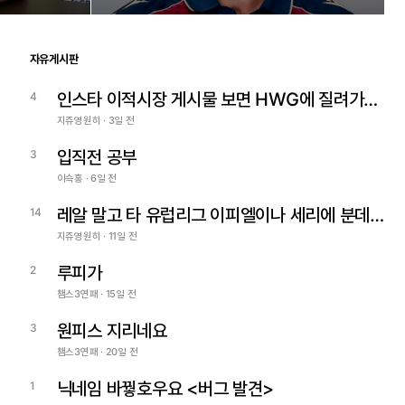
자유게시판
인스타 이적시장 게시물 보면 HWG에 질려가네요 ㅋㅋ
4
지쥬영원히 · 3일 전
입직전 공부
3
이슥홍 · 6일 전
레알 말고 타 유럽리그 이피엘이나 세리에 분데스 중에 팔로우하는 팀 잇나요?
14
지쥬영원히 · 11일 전
루피가
2
챔스3연패 · 15일 전
원피스 지리네요
3
챔스3연패 · 20일 전
닉네임 바꿯호우요 <버그 발견>
1