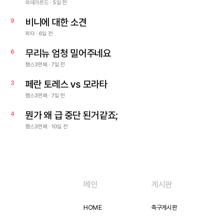
외데가르드 · 5일 전
비니에 대한 소견
9
파타 · 6일 전
무리뉴 엄청 밀어주네요
6
챔스3연패 · 7일 전
페란 토레스 vs 모라타
3
챔스3연패 · 7일 전
뭔가 왜 급 중단 된거같죠;
4
챔스3연패 · 10일 전
메인
게시판
HOME
축구게시판