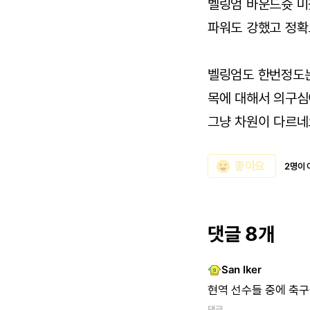
벨링엄 바운드슛 
파워도 강했고 정
벨링엄도 한번정도
목에 대해서 의구
그냥 차원이 다르네
emoji_emotions
좋아요
2명이 
댓글 8개
San Iker
현역
선수들
중에
축구
댓글