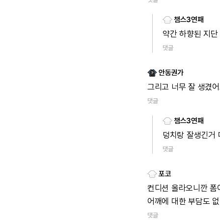
챔스3연패
약간
하향된
지단
댓글
안동권가
그리고
너무
잘
생겼어
댓글
챔스3연패
덩치랑
잘생긴거
댓글
포코
컨디션
올라오니깐
폼
어깨에
대한
부담도
없
댓글