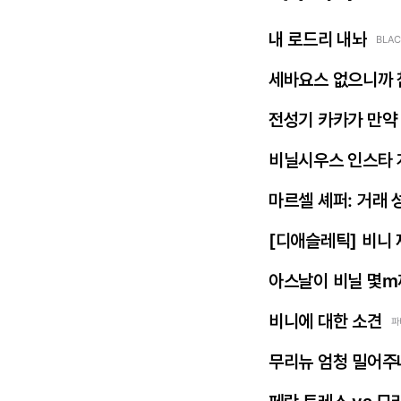
내 로드리 내놔
BLAC
세바요스 없으니까 
전성기 카카가 만약
비닐시우스 인스타 
마르셀 셰퍼: 거래 
[디애슬레틱] 비니
아스날이 비닐 몇m
비니에 대한 소견
파
무리뉴 엄청 밀어주