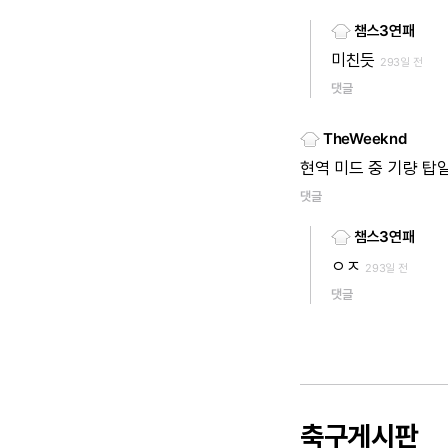
챔스3연패
미친듯
293일 전
댓글
TheWeeknd
현역
미드
중
기량
탑
댓글
챔스3연패
ㅇㅈ
293일 전
댓글
축구게시판