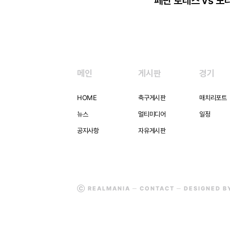
페란 토레스 vs 모
메인
게시판
경기
HOME
축구게시판
매치리포트
뉴스
멀티미디어
일정
공지사항
자유게시판
Ⓒ REALMANIA ─
CONTACT
─ DESIGNED 