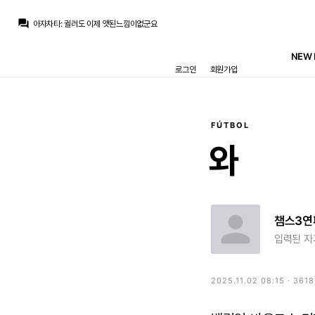
마르코 로이스
:
귈러 뭔가 나중에 수염 기를거 같은 느낌
question_answer
아자차타
:
귈러도 이제 앳된느낌이없군요
닥터 둠
:
1번은 무한도전 못친소 우승후보, 2번은 미국 콧수염 보안관, 3번은 어.... 음...
뉴스봇
:
AS) 레알 마드리드 재정 전략 공개
NEW 
흰둥이
:
ㅋㅋㅋ 저건 진짜 너무한데 ㅋㅋㅋ 근데 웃긴건 인정
로그인
회원가입
챔스3연패
:
엌ㅋㅋㅋㅋㅋㅋㅋㅋ
닥터 둠
:
www.fmkorea.com/10190343611
챔스3연패
:
와 ㄷㄷ 마지막 컷백 내주는거까지
ㅇ-ㅇ
:
치인다… 외모 물올랐어
ㅇ-ㅇ
:
m.fmkorea.com/index.php?mid=football_world&category=233499071&document_srl=10190273886
FÚTBOL
마르코 로이스
:
귈러 뭔가 나중에 수염 기를거 같은 느낌
와
챔스3연
입력된 자
2025.11.02 08:15 · 361