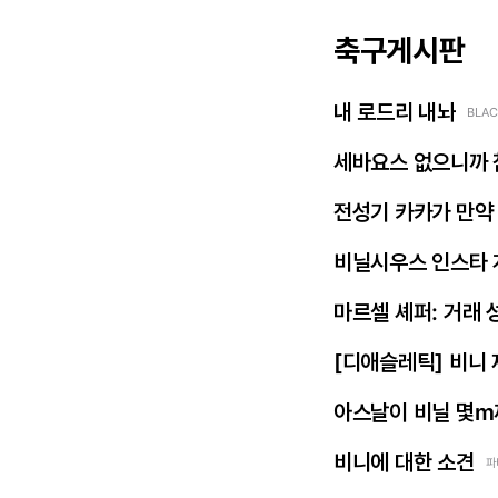
축구게시판
내 로드리 내놔
BLAC
세바요스 없으니까 
전성기 카카가 만약
비닐시우스 인스타 
마르셀 셰퍼: 거래 
[디애슬레틱] 비니
아스날이 비닐 몇m
비니에 대한 소견
파