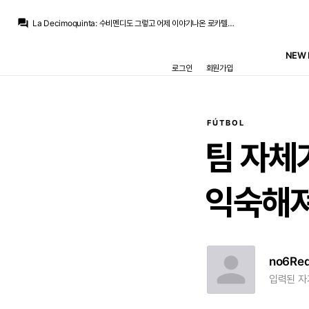
La Decimoquinta
:
전 얘네들의 돋보이는 장점이 뭔지 잘 모르겠어서, 좋게 말하면 그냥 무난한 선수지만 나쁘게 말하면 뭘 특별하게 잘하는지 모르겠다
question_answer
La Decimoquinta
:
수비멘디도 그렇고 어제 이야기나온 로카텔리도 그렇고
라그
:
음 아닌가 살 수 있으면 사는게 맞나...
라그
:
지금 루머 나는건 기마랑이스 오니까 걍 가져다붙이는거겠죠. 지금 수비멘디 사는건 저부터가 반대...
NEW 
라그
:
추아메니 같은 애들보다야 낫고 피타르치, 베실바처럼 좋은 포지셔닝을 잘 가져가는 선수니까 있으면 의미는 있는데
로그인
회원가입
La Decimoquinta
:
수비멘디도 딱히 후방빌드업 잘하는게 아니라서 지금 아스날이 기마랑이스를 데리고 가는건데 수비멘디 링크는 왜 있는지도 잘...
닥터 둠
:
m.fmkorea.com/best/10190572734
San Iker
:
반시즌 경쟁해보다가 각 안 나오니 튀어버린 녀석이 그 본성 어디 가겠나요
San Iker
:
전 외데고르가 튕길 확률이 높아보여요. 수비멘디는 로테로 뛰어도 만족할 거 같은데 외데고르가 경쟁에서 밀리면 바로 이적요청할 거 같다는 생각이네요.
라그
:
뭐 루이스스켈리가 아예 미드로 전업해서 폼을 올리면 경쟁 상대가 많아지긴 하는데...
FÚTBOL
La Decimoquinta
:
전 얘네들의 돋보이는 장점이 뭔지 잘 모르겠어서, 좋게 말하면 그냥 무난한 선수지만 나쁘게 말하면 뭘 특별하게 잘하는지 모르겠다
팀
자체
익숙해
no6Re
입력된 자