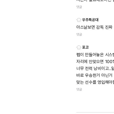
댓글
우주특공대
아스날보면
감독
진짜
댓글
포코
펩이
만들어놓은
시스
자리에
안맞으면
100
너무
전력
낭비이고..
바로
우승한거
아닌거
맞는
선수를
영입해야함
댓글