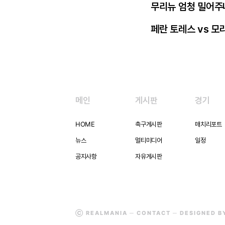
무리뉴 엄청 밀어주
페란 토레스 vs 모
메인
게시판
경기
HOME
축구게시판
매치리포트
뉴스
멀티미디어
일정
공지사항
자유게시판
Ⓒ REALMANIA ─
CONTACT
─ DESIGNED 