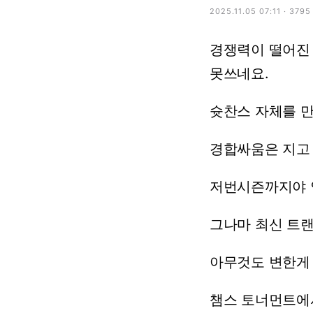
2025.11.05 07:11 · 379
경쟁력이
떨어진
못쓰네요.
슛찬스
자체를
경합싸움은
지고
저번시즌까지야
그나마
최신
트
아무것도
변한게
챔스
토너먼트에