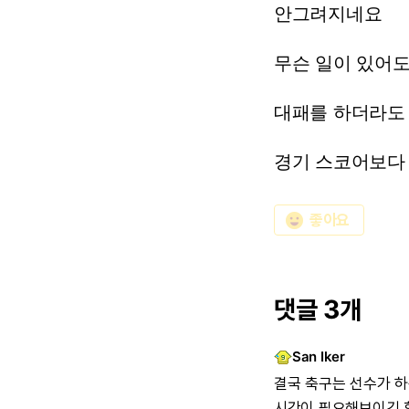
안그려지네요
무슨
일이
있어
대패를
하더라도
경기
스코어보다
emoji_emotions
좋아요
댓글 3개
San Iker
결국
축구는
선수가
하
시간이
필요해보이긴