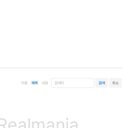
이름
제목
내용
Realmania