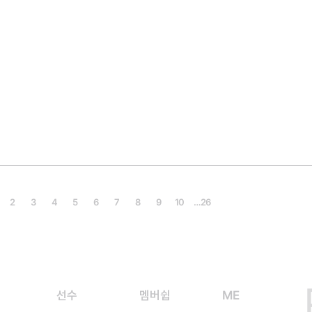
2
3
4
5
6
7
8
9
10
…
26
선수
멤버쉽
ME