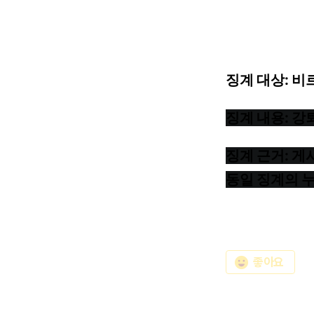
징계
대상:
비
징계
내용:
강
징계
근거:
게
동일
징계의
emoji_emotions
좋아요