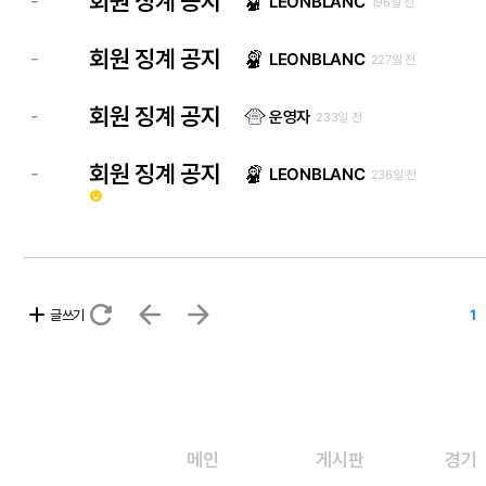
회원 징계 공지
-
LEONBLANC
196일 전
회원 징계 공지
-
LEONBLANC
227일 전
회원 징계 공지
-
운영자
233일 전
회원 징계 공지
-
LEONBLANC
236일 전
emoji_emotions
refresh
arrow_back
arrow_forward
add
글쓰기
1
메인
게시판
경기