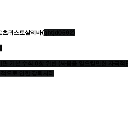
르츠귀스토살리바(
qhtjd0592)
퇴
시판
기본
수칙
0항
위반
(싸움을
일으킬만한
자극적
누적으로
인한
강퇴처리