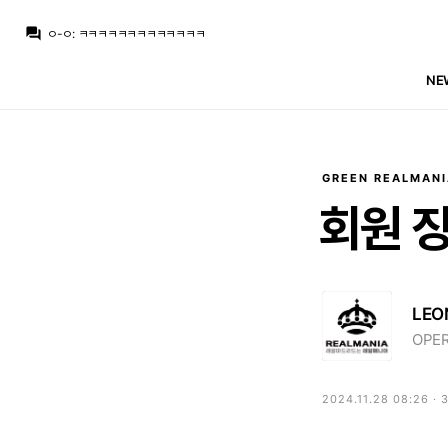
Only one
:
세바요스는 좀 찾을만하면 지가 부러진것도 한몫한다 봅니다..
question_answer
ㅇ-ㅇ
:
ㅋㅋㅋㅋㅋㅋㅋㅋㅋㅋㅋㅋㅋ
ㅇ-ㅇ
:
m.fmkorea.com/index.php?mid=football_world&category=233499071&document_srl=10183148191
모하니
:
빙가는 그냥 벤치행이고 주전중에 중원 개선한다면 추멘이 1번타자로 빠지고 그담이 발베라 보는거고 그래서 첫번째 문제점 추멘 빼자는게 제의견입니다
NE
아르한
:
안첼보고 왜 바스케스 씀? 하면 안첼이 목 조르려고 올 걸요. 걔밖에 없는데 어쩌냐고 하면서
라그
:
그렇게 치면 바이언 챔스 4강에서 붙을 때 두번 다 추아메니 크로스 조합으로 나갔는데 둘이 안 맞는다는 것도 의견 안 맞는거 같네요
La Decimoquinta
:
마르셀루, 알베스같은 놈들이 좌우에 잇으면 얘네들이 중앙까지 볼운반해서 전방으로 뿔리수도 있는거고
아르한
:
감독이야 뭐 선수 없으니 쓴다지만, 구단은 다른 이야기일 거고
Pio
:
구조적으로 보조해줘야겠지만
Pio
:
뭐 멀리서 찾지 않아도 되겠죠 당장 우측면 아놀드만 써먹어도
GREEN REALMANI
Only one
:
세바요스는 좀 찾을만하면 지가 부러진것도 한몫한다 봅니다..
회원
LEO
OPER
2024.11.28 08:26 ·