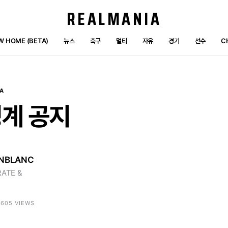
REALMANIA
W HOME (BETA)
뉴스
축구
멀티
자유
경기
선수
C
A
징계
공지
NBLANC
ATE &
 3605 VIEWS