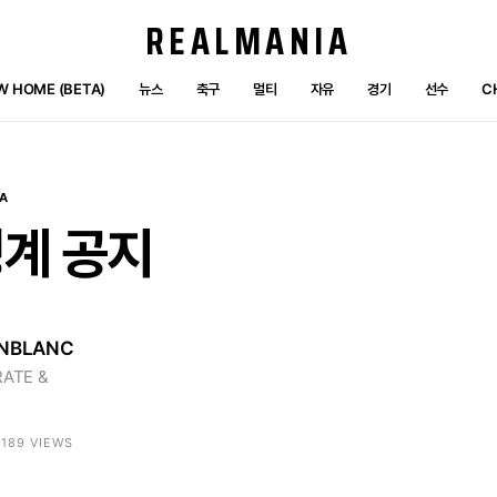
REALMANIA
W HOME (BETA)
뉴스
축구
멀티
자유
경기
선수
C
A
징계
공지
NBLANC
ATE &
5189 VIEWS