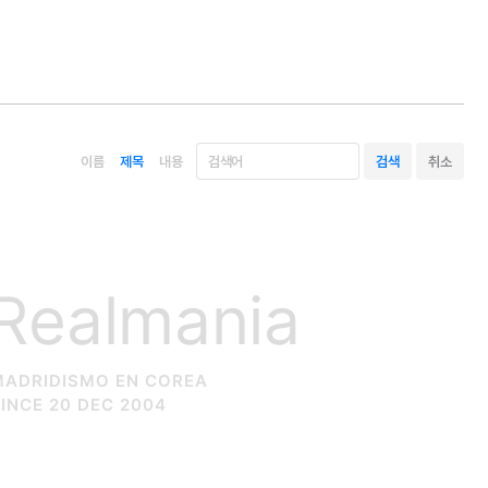
이름
제목
내용
Realmania
MADRIDISMO EN COREA
INCE 20 DEC 2004