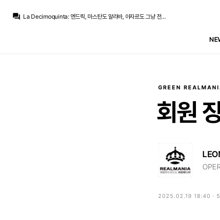
Galactico
:
유망주들은 망해듀도 돈이 보존되는거구
question_answer
La Decimoquinta
:
엔드릭, 마스탄도 알라바, 아자르도 그냥 전부 실패한 영입이었을 뿐이에요.
Galactico
:
로드리는 재판매가 힘든 부분도 있죠.
베르스타펜
:
그냥 보드진의 무능력함과 안일함 그냥 실패한겁니다. 왜 불필요할 정도로 페레즈 쉴드를 치는지 모르겠어요
NE
Pio
:
이게 인과관계가 맞나요?
Pio
:
괴리가 있는 유망주 수집을 또 해놓고, 즉시 전력감은 여전히 두려워한다...?
Pio
:
본인 말씀입니다.
베르스타펜
:
이건 사례를 말씀드리는거고 페레즈가 잘한게 없다는 거예요
Pio
:
그러니까 페레스 입장에서는 그게 현실과 괴리가 있는 선택이 아니라구요. 저그가 테란 상대로 벙커링 2번 당했으면 3연벙 당하기 싫어서 앞마당에 해처리 안피는건 상식적으로 일어날수 있는 반응인데도
La Decimoquinta
:
무엇을 말씀하시고 싶으신거에요. 제가 마스탄같은 영입이 필요하다고 주장하고 싶으신거에요?
GREEN REALMANI
Galactico
:
유망주들은 망해듀도 돈이 보존되는거구
회원
LEO
OPER
2025.02.19 18:40 · 