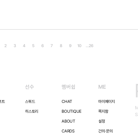
2
3
4
5
6
7
8
9
10
…
26
선수
멤버쉽
ME
포트
스쿼드
CHAT
마이페이지
히스토리
BOUTIQUE
쪽지함
S
ABOUT
설정
CARDS
건의·문의