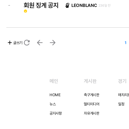
회원 징계 공지
-
LEONBLANC
236일 전
emoji_emotions
refresh
arrow_back
arrow_forward
add
글쓰기
1
메인
게시판
경기
HOME
축구게시판
매치리
뉴스
멀티미디어
일정
공지사항
자유게시판