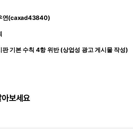
연(caxad43840)
퇴
시판
기본
수칙
4항
위반
(상업성
광고
게시물
작성)
달아보세요