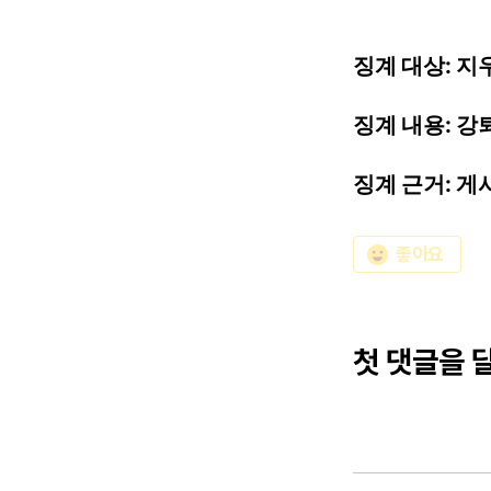
징계
대상:
지우
징계
내용:
강
징계
근거:
게
emoji_emotions
좋아요
첫 댓글을 