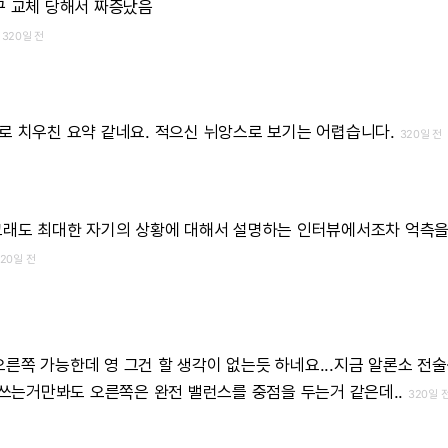
꾸
교체
당해서
짜증났음
320일 전
로
치우친
요약
같네요.
적으신
뉘앙스로
보기는
어렵습니다.
320일 전
그래도
최대한
자기의
상황에
대해서
설명하는
인터뷰에서조차
억측
320일 전
오른쪽
가능한데
영
그건
할
생각이
없는듯
하네요...지금
알론소
전술
쓰는거만봐도
오른쪽은
완전
밸런스를
중점을
두는거
같은데..
320일 