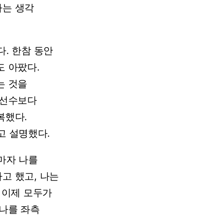
다는
생각
다.
한참
동안
도
아팠다.
는
것을
선수보다
복했다.
고
설명했다.
마자
나를
다고
했고,
나는
이제
모두가
나를
좌측