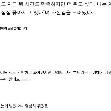
있고
지금
뛴
시간도
만족하지만
더
뛰고
싶다.
나는
점점
좋아지고
있다”며
자신감을
드러냈다.
명이 이 글을 좋아합니다
어느
정도
감안하고
봐야겠지만
그래도
그간
호드리구
관련해서
나
부분이
많네요
320일 전
었는데
남았으니
열심히
뛰겠음