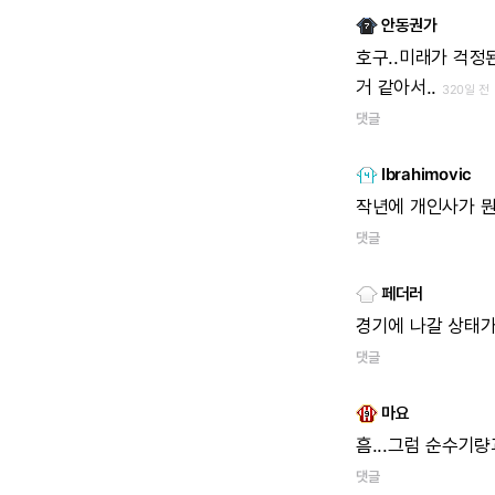
안동권가
호구..미래가
걱정된
거
같아서..
320일 전
댓글
Ibrahimovic
작년에
개인사가
댓글
페더러
경기에
나갈
상태
댓글
마요
흠...그럼
순수기량
댓글