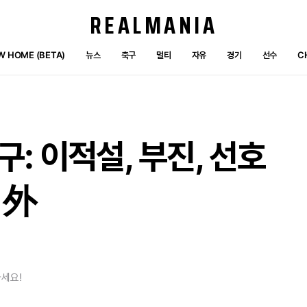
REALMANIA
W HOME (BETA)
뉴스
축구
멀티
자유
경기
선수
C
구:
이적설,
부진,
선호
外
세요!