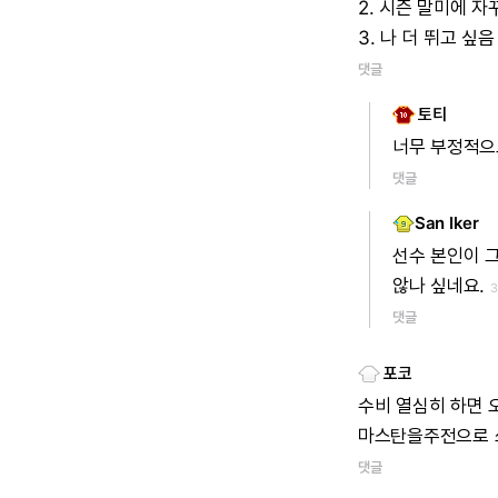
2.
시즌
말미에
자
3.
나
더
뛰고
싶음
댓글
토티
너무
부정적으
댓글
San Iker
선수
본인이
않나
싶네요.
댓글
포코
수비
열심히
하면
마스탄을주전으로
댓글