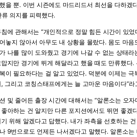
했을
뿐.
이번
시즌에도
마드리드서
최선을
다하겠
잔류
의지를
피력했다.
부침에
관해서는
“개인적으로
정말
힘든
시간이
있었
어놓지
않아서
아무도
내
상황을
몰랐다.
몸도
마음
가
나를
많이
도와줬고
경기에
나갈
수
없는
상태라
고맙지만
경기에
뛰게
해달라고
했을
때도
만류했다.
복이
필요하다는
걸
알고
있었다.
덕분에
이제는
극
,
그리고
코칭스태프에게는
늘
고마운
마음이다”라
션
및
줄어든
출장
시간에
대해서는
“알론소는
오자
좋아하는
건
알지만
다른
포지션에서도
뛰면
좋겠
되기
위해
알겠다고
답했다.
내가
좌측을
선호하는
건
나
9번으로도
언제든
나서겠다고
말했다.
알론소는