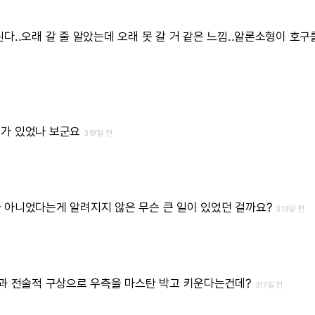
다..오래
갈
줄
알았는데
오래
못
갈
거
같은
느낌..알론소형이
호구
뭔가
있었나
보군요
319일 전
가
아니었다는게
알려지지
않은
무슨
큰
일이
있었던
걸까요?
319일 전
과
전술적
구상으로
우측을
마스탄
박고
키운다는건데?
317일 전