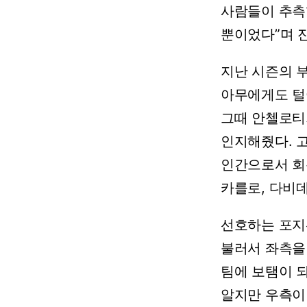
사람들이
추측
뿐이었다”며
지난
시즌의
아무에게도
털
그때
안첼로티
인지해줬다.
인간으로서
회
카를로,
다비데
선호하는
포지
불러서
좌측을
팀에
보탬이
알지만
우측이