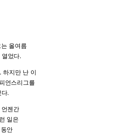
그는
올여름
을
열었다.
.
하지만
난
이
피언스리그를
다.
언젠간
런
일은
동안