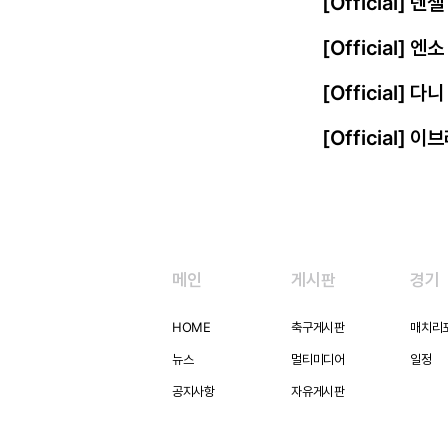
[Official] 
[Official]
[Official] 
[Official]
메인
게시판
경기
HOME
축구게시판
매치리
뉴스
멀티미디어
일정
공지사항
자유게시판