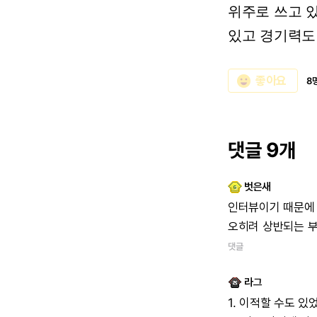
위주로
쓰고
있고
경기력도
emoji_emotions
좋아요
8
댓글 9개
벗은새
인터뷰이기
때문에
오히려
상반되는
댓글
라그
1.
이적할
수도
있