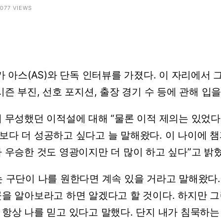
3077 VIEWS
가
아스(AS)와
단독
인터뷰를
가졌다.
이
자리에서
시즌
부진,
선호
포지션,
출장
경기
수
등에
관해
입
내
무성했던
이적설에
대해
“물론
이적
제의는
있었다
보다
더
성공하고
싶다고
늘
말해왔다.
이
나이에
챔
나
우승한
것도
영광이지만
더
많이
하고
싶다”고
밝혔
는
구단이
나를
원한다면
계속
있을
거라고
말해왔다.
곳을
알아보라고
하면
알겠다고
할
것이다.
하지만
그
항상
나를
믿고
있다고
말했다.
단지
내가
침묵하는