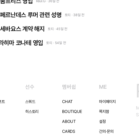
덴젤 둠프리스 영입
Raul.G · 36일 전
 엔소 페르난데스 루머 관련 성명
토티 · 38일 전
다니 세바요스 계약 해지
토티 · 45일 전
 이브라히마 코나테 영입
토티 · 54일 전
선수
멤버쉽
ME
포트
스쿼드
CHAT
마이페이지
히스토리
BOUTIQUE
쪽지함
S
ABOUT
설정
CARDS
건의·문의