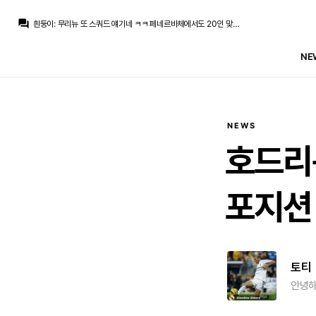
닥터 둠
:
박스 오피스 기록 뒤져보는데 어떻게 2016년 슈퍼히어로 영화들에는 갓과 JOAT 함께 있는지...
question_answer
흰둥이
:
무리뉴 또 스쿼드 얘기네 ㅋㅋ 페네르바체에서도 20인 맞춘다니 성격 못버림
뉴스봇
:
MARCA) 무리뉴, 20인 스쿼드 구상
마르코 로이스
:
어... 이거 어디서 많이 보던...
NE
마르코 로이스
:
[오피셜 성명문] FIFA: 현재 우리를 음해하는 세력이 있다
챔스3연패
:
에스피면 귈공미도 괜찮겠군요
챔스3연패
:
바페가 경합을 피해서 벨링엄 공미가 더 효율적이긴한데
모하니
:
인스타 케밥단들은 벨링엄 베실바 3선에 귈공미 미는중
no6Redondo
:
귈러 몸빵이 베실바만큼만 되도
마르코 로이스
:
귈러 뭔가 나중에 수염 기를거 같은 느낌
NEWS
닥터 둠
:
박스 오피스 기록 뒤져보는데 어떻게 2016년 슈퍼히어로 영화들에는 갓과 JOAT 함께 있는지...
호드리
포지션
토티
안녕하