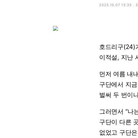
2025.10.07 13:35 · 
호드리구(24)
이적설,
지난
먼저
여름
내
구단에서
지금
벌써
두
번이
그러면서
“나
구단이
다른
없었고
구단은