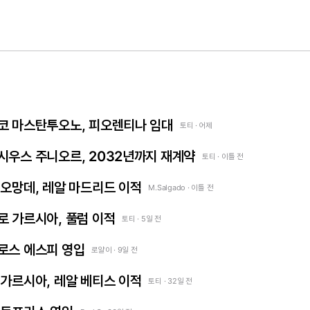
 프랑코 마스탄투오노, 피오렌티나 임대
토티 · 어제
 비니시우스 주니오르, 2032년까지 재계약
토티 · 이틀 전
얀 디오망데, 레알 마드리드 이적
M.Salgado · 이틀 전
곤살로 가르시아, 풀럼 이적
토티 · 5일 전
카를로스 에스피 영입
로얄이 · 9일 전
프란 가르시아, 레알 베티스 이적
토티 · 32일 전