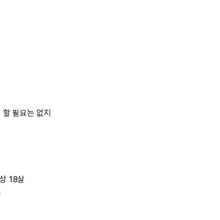
을
할
필요는
없지
상
18살
전